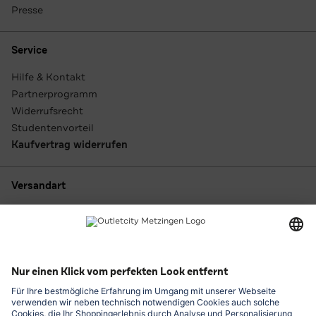
Presse
Service
Hilfe & Kontakt
Partnerprogramm
Widerrufsrecht
Studentenvorteil
Kaufvertrag widerrufen
Versandart
Zahlungsarten