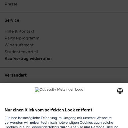
Presse
Service
Hilfe & Kontakt
Partnerprogramm
Widerrufsrecht
Studentenvorteil
Kaufvertrag widerrufen
Versandart
Zahlungsarten