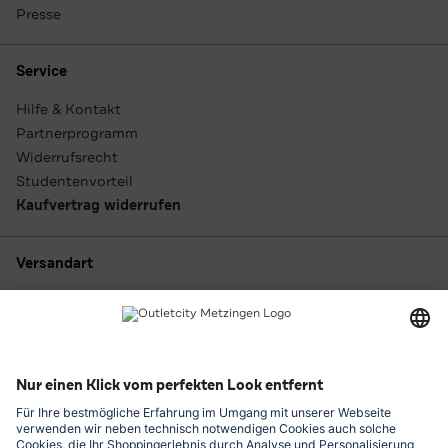
Presse
Service
Hilfe & Kontakt
Partnerprogramm
Widerrufsrecht
Studentenvorteil
Kaufvertrag widerrufen
Versandart
Zahlungsarten