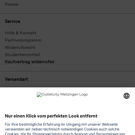
Presse
Service
Hilfe & Kontakt
Partnerprogramm
Widerrufsrecht
Studentenvorteil
Kaufvertrag widerrufen
Versandart
Zahlungsarten