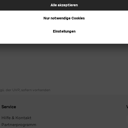
ggü. der UVP, sofern vorhanden
Service
Hilfe & Kontakt
Partnerprogramm