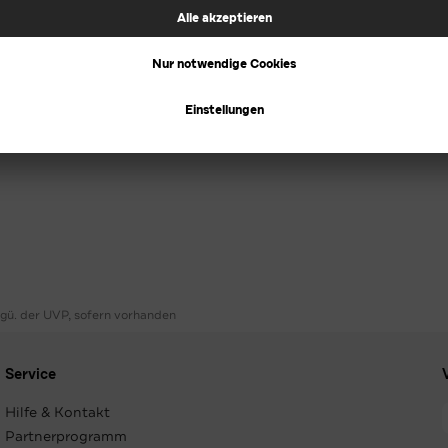
ggü. der UVP, sofern vorhanden
Service
Hilfe & Kontakt
Partnerprogramm