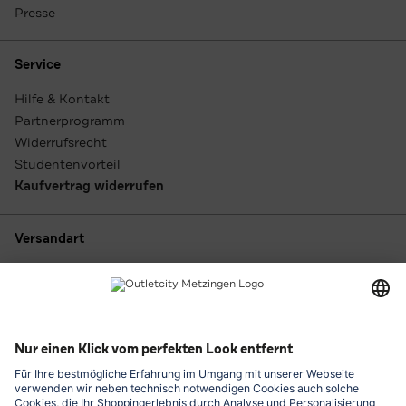
Presse
Service
Hilfe & Kontakt
Partnerprogramm
Widerrufsrecht
Studentenvorteil
Kaufvertrag widerrufen
Versandart
Zahlungsarten