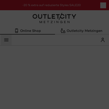
-20 % extra auf reduzierte Styles SALE20
zur Aktion
Online Shop
Outletcity Metzingen
Mein
Menü