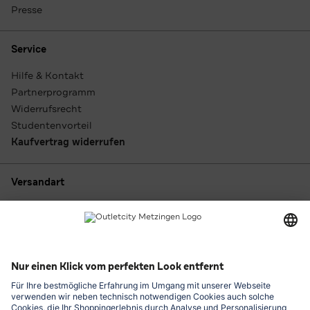
Presse
Service
Hilfe & Kontakt
Partnerprogramm
Widerrufsrecht
Studentenvorteil
Kaufvertrag widerrufen
Versandart
Zahlungsarten