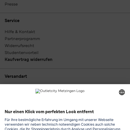
Presse
Service
Hilfe & Kontakt
Partnerprogramm
Widerrufsrecht
Studentenvorteil
Kaufvertrag widerrufen
Versandart
Zahlungsarten