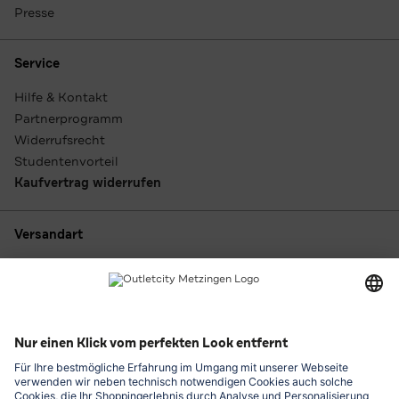
Presse
Service
Hilfe & Kontakt
Partnerprogramm
Widerrufsrecht
Studentenvorteil
Kaufvertrag widerrufen
Versandart
Zahlungsarten