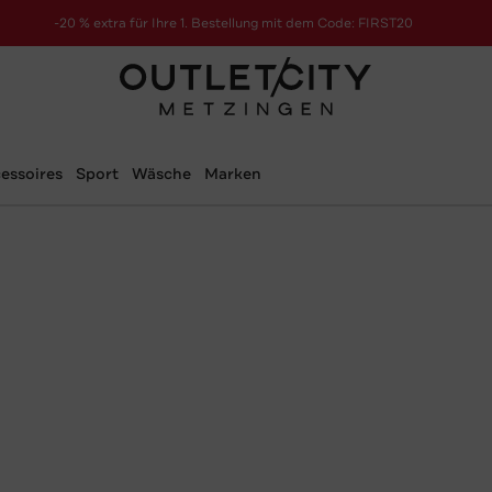
-20 % extra für Ihre 1. Bestellung mit dem Code: FIRST20
essoires
Sport
Wäsche
Marken