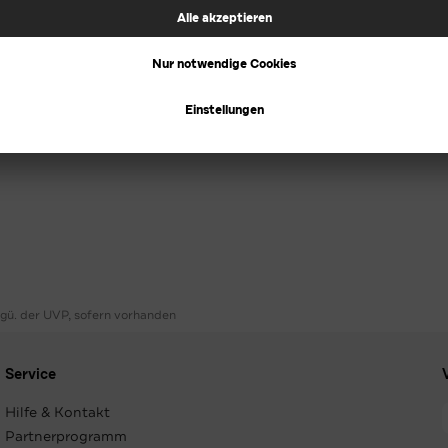
ggü. der UVP, sofern vorhanden
Service
Hilfe & Kontakt
Partnerprogramm