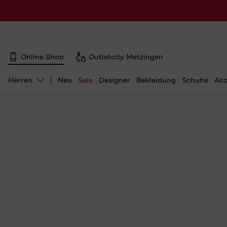
Online Shop
Outletcity Metzingen
Herren
Neu
Sale
Designer
Bekleidung
Schuhe
Acc
Abteilung ändern, ausgewählt: