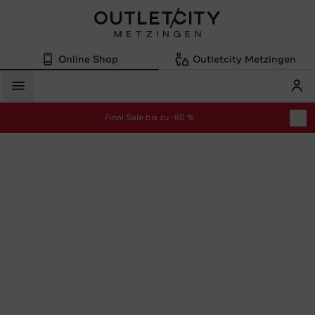
Online Shop
Outletcity Metzingen
Mein
Menü
Final Sale bis zu -80 %
zur Aktion