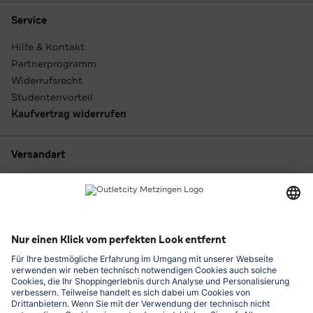
Service
Hilfe & Kontakt
Partnerprogramm
Widerrufsrecht
Studentenvorteil
Kaufvertrag widerrufen
Versandart
Zahlungsarten
Outletcity App laden