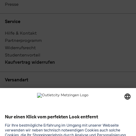
Presse
Service
Hilfe & Kontakt
Partnerprogramm
Widerrufsrecht
Studentenvorteil
Kaufvertrag widerrufen
Versandart
Zahlungsarten