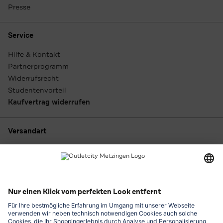
Presse
Service
Hilfe & Kontakt
Partnerprogramm
Widerrufsrecht
Studentenvorteil
Kaufvertrag widerrufen
Versandart
Zahlungsarten