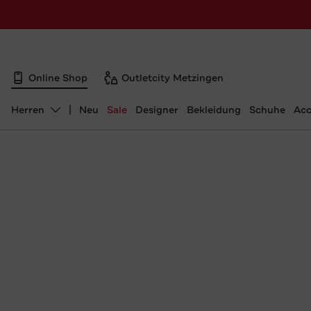
Online Shop
Outletcity Metzingen
Herren
Neu
Sale
Designer
Bekleidung
Schuhe
Acc
Abteilung ändern, ausgewählt: