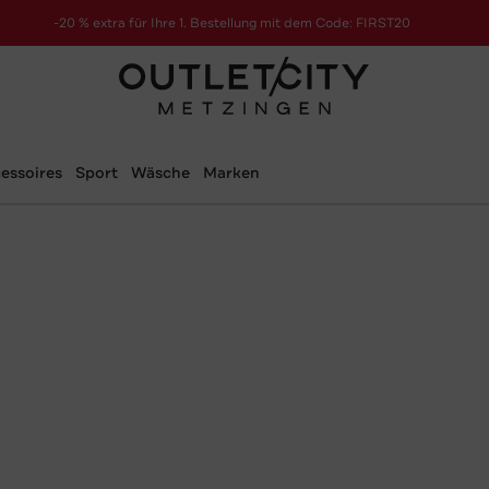
-20 % extra für Ihre 1. Bestellung mit dem Code: FIRST20
essoires
Sport
Wäsche
Marken