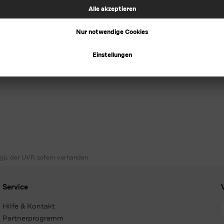
ggü. der UVP, sofern vorhanden
Service
Hilfe & Kontakt
Partnerprogramm