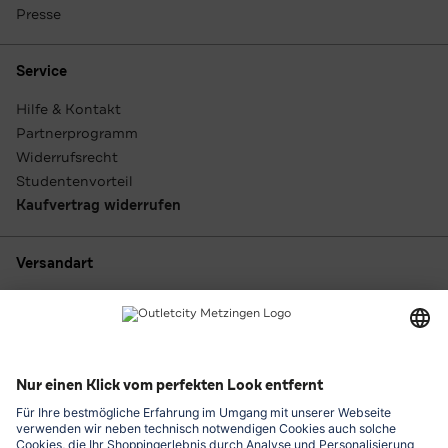
Presse
Service
Hilfe & Kontakt
Partnerprogramm
Widerrufsrecht
Studentenvorteil
Kaufvertrag widerrufen
Versandart
Zahlungsarten