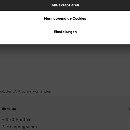
ggü. der UVP, sofern vorhanden
Service
Hilfe & Kontakt
Partnerprogramm