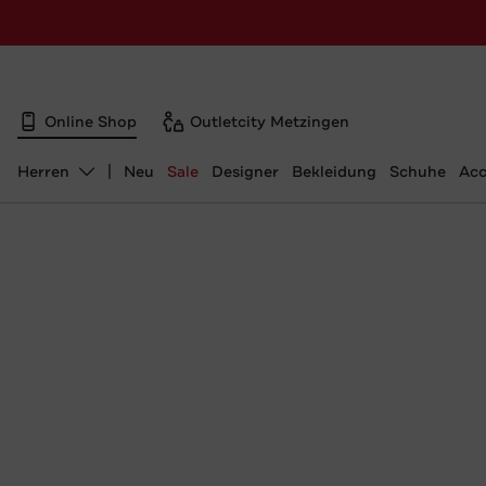
Online Shop
Outletcity Metzingen
Herren
Neu
Sale
Designer
Bekleidung
Schuhe
Acc
Abteilung ändern, ausgewählt: