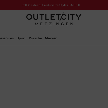
-20 % extra auf reduzierte Styles SALE20
zur Aktion
essoires
Sport
Wäsche
Marken