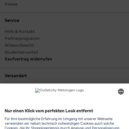
Presse
Service
Hilfe & Kontakt
Partnerprogramm
Widerrufsrecht
Studentenvorteil
Kaufvertrag widerrufen
Versandart
Zahlungsarten