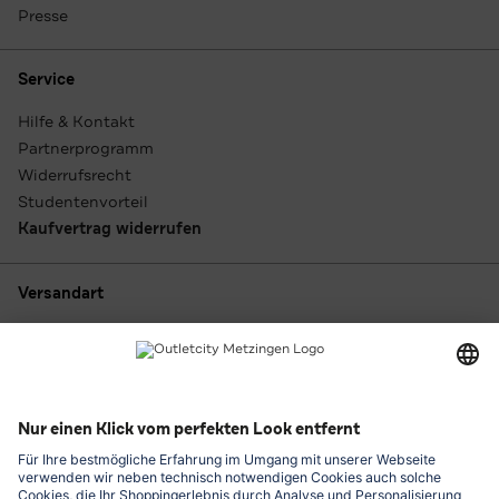
Presse
Service
Hilfe & Kontakt
Partnerprogramm
Widerrufsrecht
Studentenvorteil
Kaufvertrag widerrufen
Versandart
Zahlungsarten