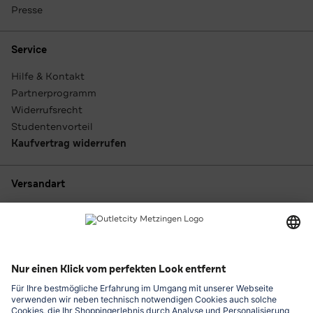
Presse
Service
Hilfe & Kontakt
Partnerprogramm
Widerrufsrecht
Studentenvorteil
Kaufvertrag widerrufen
Versandart
Zahlungsarten