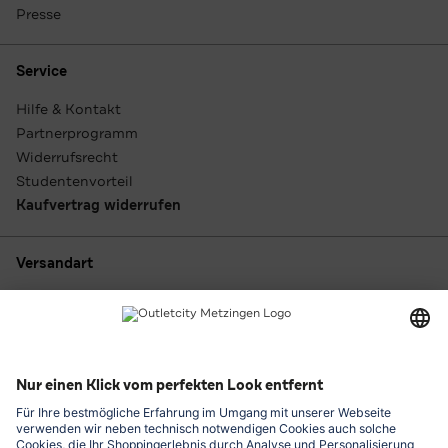
Presse
Service
Hilfe & Kontakt
Partnerprogramm
Widerrufsrecht
Studentenvorteil
Kaufvertrag widerrufen
Versandart
Zahlungsarten