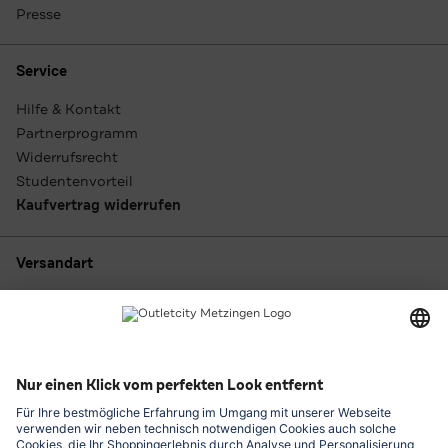
Presse
Service
Hilfe & Kontakt
Partnerprogramm
Widerrufsrecht
Studentenvorteil
Kaufvertrag widerrufen
Versandart
Zahlungsarten