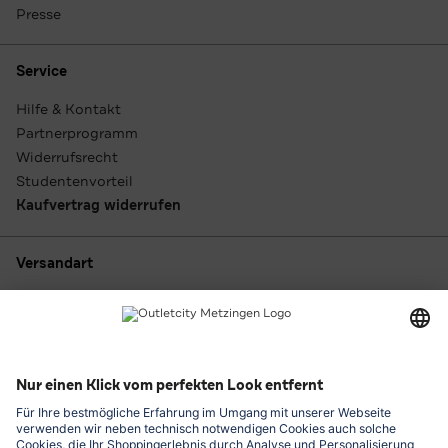
Presse
Service
Hilfe & Kontakt
Partnerprogramm
Widerrufsrecht
Studentenvorteil
Kaufvertrag widerrufen
Versandart
Zahlungsarten