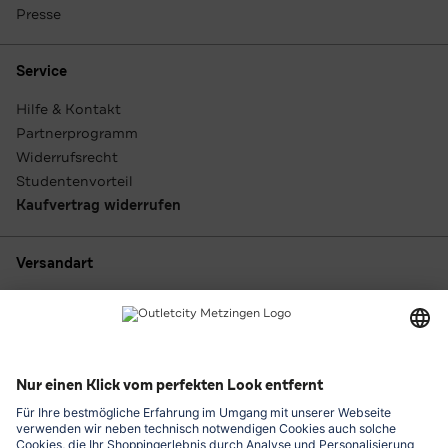
Presse
Service
Hilfe & Kontakt
Partnerprogramm
Widerrufsrecht
Studentenvorteil
Kaufvertrag widerrufen
Versandart
Zahlungsarten