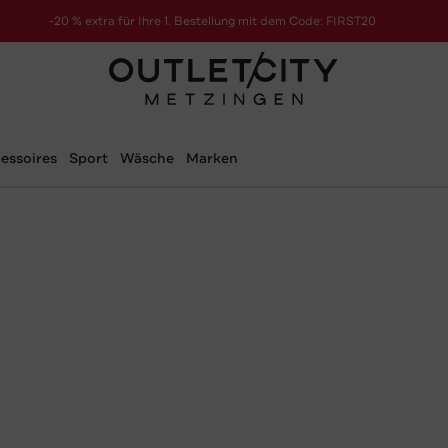
-20 % extra für Ihre 1. Bestellung mit dem Code: FIRST20
essoires
Sport
Wäsche
Marken