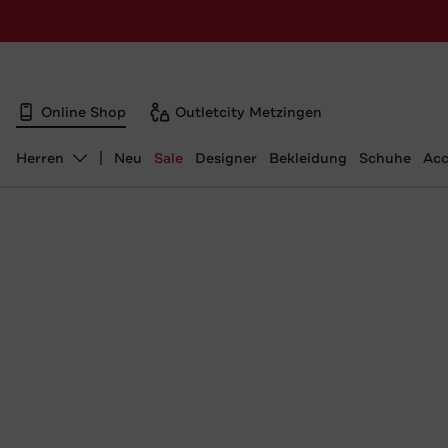
Online Shop
Outletcity Metzingen
Herren
Neu
Sale
Designer
Bekleidung
Schuhe
Acc
Abteilung ändern, ausgewählt: