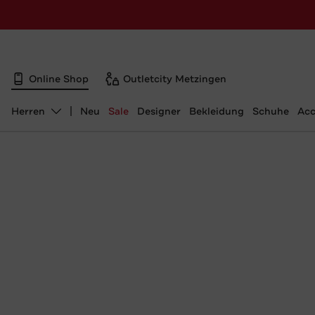
Online Shop
Outletcity Metzingen
Herren
Neu
Sale
Designer
Bekleidung
Schuhe
Acc
Abteilung ändern, ausgewählt: