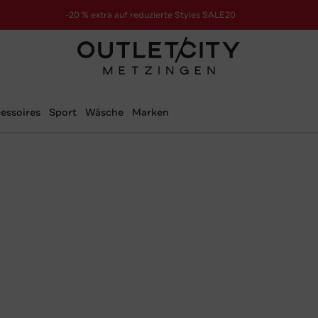
-20 % extra auf reduzierte Styles SALE20
zur Aktion
essoires
Sport
Wäsche
Marken