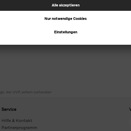
ggü. der UVP, sofern vorhanden
Service
Hilfe & Kontakt
Partnerprogramm