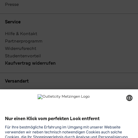
Presse
Service
Hilfe & Kontakt
Partnerprogramm
Widerrufsrecht
Studentenvorteil
Kaufvertrag widerrufen
Versandart
Zahlungsarten