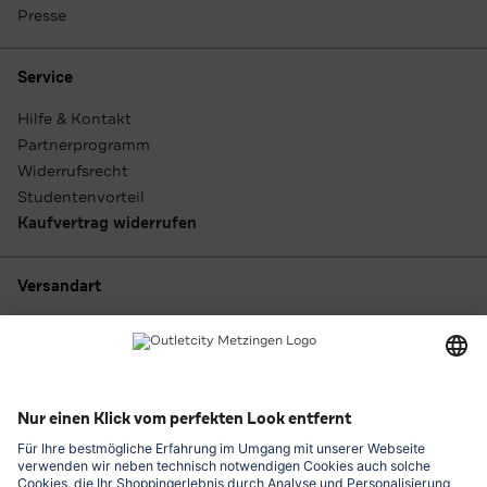
Presse
Service
Hilfe & Kontakt
Partnerprogramm
Widerrufsrecht
Studentenvorteil
Kaufvertrag widerrufen
Versandart
Zahlungsarten