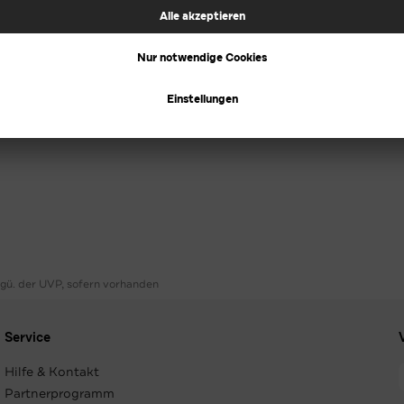
ggü. der UVP, sofern vorhanden
Service
Hilfe & Kontakt
Partnerprogramm