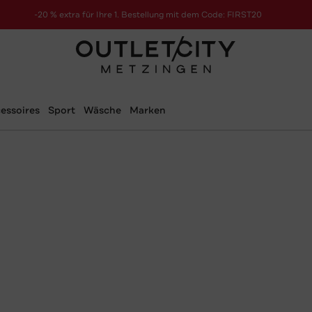
-20 % extra für Ihre 1. Bestellung mit dem Code: FIRST20
essoires
Sport
Wäsche
Marken