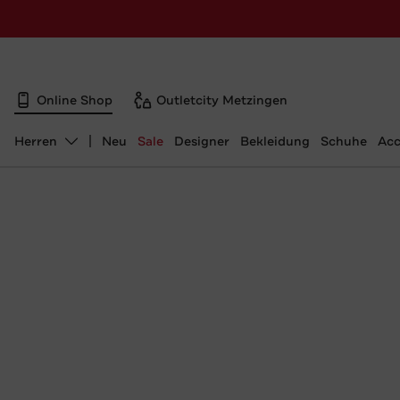
Online Shop
Outletcity Metzingen
Herren
Neu
Sale
Designer
Bekleidung
Schuhe
Acc
Abteilung ändern, ausgewählt: