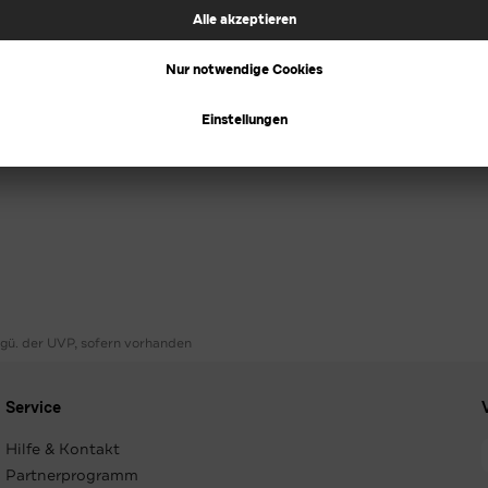
ggü. der UVP, sofern vorhanden
Service
Hilfe & Kontakt
Partnerprogramm