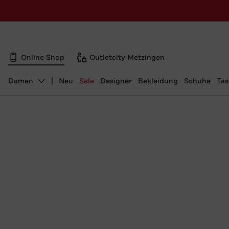
Online Shop
Outletcity Metzingen
Damen
Neu
Sale
Designer
Bekleidung
Schuhe
Ta
Abteilung ändern, ausgewählt: