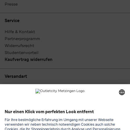
Presse
Service
Hilfe & Kontakt
Partnerprogramm
Widerrufsrecht
Studentenvorteil
Kaufvertrag widerrufen
Versandart
Zahlungsarten