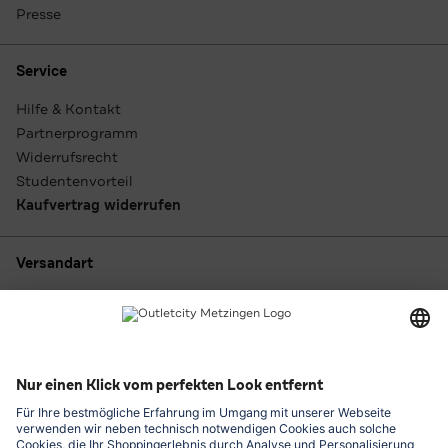
Presse
Service
Hilfe & Kontakt
Partnerprogramm
Widerrufsrecht
Studentenvorteil
Kaufvertrag widerrufen
Versandart
Zahlungsarten