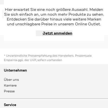
VINGINO
VINGINO
Hier erwartet Sie eine noch größere Auswahl. Melden
-50%*
-69%*
T-Shirt weiß
T-Shirt 'Helianne' lila
Sie sich einfach an, um noch mehr Produkte zu sehen.
Sale
Sale
Entdecken Sie darüber hinaus viele weitere Marken
und unschlagbare Preise in unserem Online Outlet.
Jetzt shoppen
Jetzt shoppen
Jetzt anmelden
* Unverbindliche Preisempfehlung des Herstellers. Prozentuale
Ersparnis ggü. der UVP, sofern vorhanden
Unternehmen
Über uns
Karriere
Presse
Service