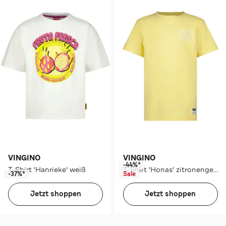
VINGINO
VINGINO
-44%*
T-Shirt 'Hanrieke' weiß
T-Shirt 'Honas' zitronengelb
-37%*
Sale
Jetzt shoppen
Jetzt shoppen