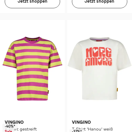
Jetzt shoppen
Jetzt shoppen
VINGINO
VINGINO
-40%*
T-Shirt gestreift
T-Shirt 'Hanou' weiß
Sale
-37%*