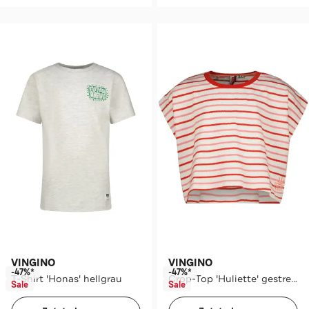
VINGINO
VINGINO
-47%*
-47%*
T-Shirt 'Honas' hellgrau
Crop-Top 'Huliette' gestreift
Sale
Sale