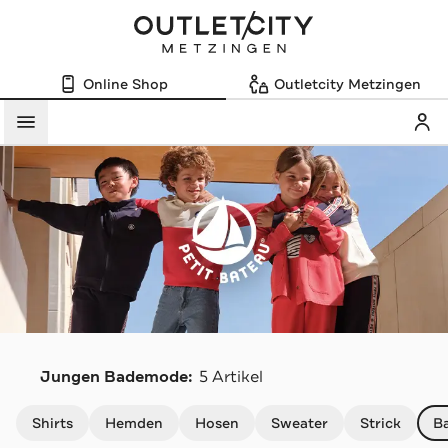
Online Shop
Outletcity Metzingen
Mein
Menü
P
Jungen Bademode:
5 Artikel
Navigation überspringen
Shirts
Hemden
Hosen
Sweater
Strick
B