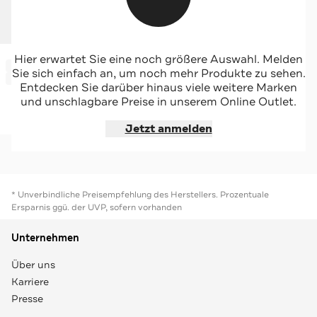
PETIT BATEAU
Hier erwartet Sie eine noch größere Auswahl. Melden
-72%*
Badehose zweifarbig
Sie sich einfach an, um noch mehr Produkte zu sehen.
Sale
Entdecken Sie darüber hinaus viele weitere Marken
und unschlagbare Preise in unserem Online Outlet.
Jetzt shoppen
Jetzt anmelden
* Unverbindliche Preisempfehlung des Herstellers. Prozentuale
Ersparnis ggü. der UVP, sofern vorhanden
Unternehmen
Über uns
Karriere
Presse