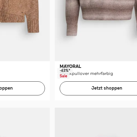
MAYORAL
-63%*
Strickpullover mehrfarbig
Sale
hoppen
Jetzt shoppen