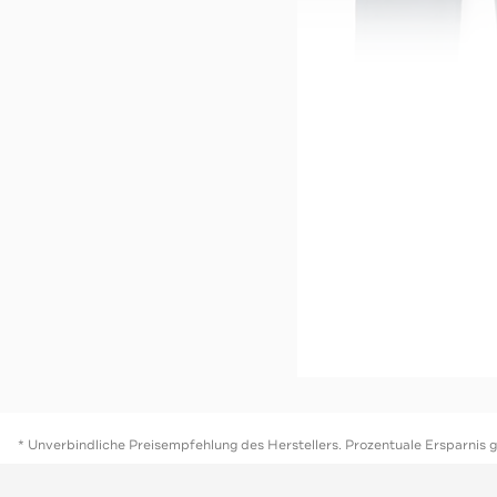
MAYORAL
-41%*
Cordhose dunkelblau
Sale
Jetzt s
* Unverbindliche Preisempfehlung des Herstellers. Prozentuale Ersparnis 