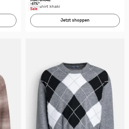
-61%*
Overshirt khaki
Sale
Jetzt shoppen