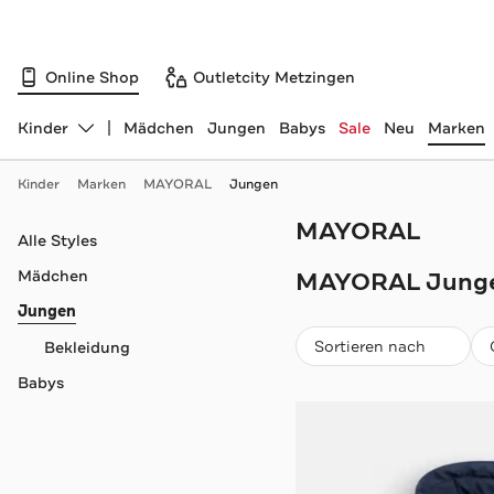
Online Shop
Outletcity Metzingen
Kinder
Mädchen
Jungen
Babys
Sale
Neu
Marken
Abteilung ändern, ausgewählt:
Kinder
Marken
MAYORAL
Jungen
MAYORAL
Navigation überspringen
Alle Styles
Mädchen
MAYORAL Jung
Jungen
Beliebteste
Sortieren nach
Bekleidung
Babys