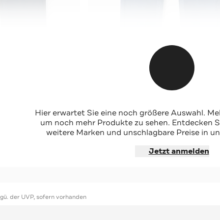
MAYORAL
Cordhose graublau
Hier erwartet Sie eine noch größere Auswahl. Mel
-38%*
um noch mehr Produkte zu sehen. Entdecken Sie
weitere Marken und unschlagbare Preise in un
hoppen
Jetzt shoppen
Jetzt anmelden
ggü. der UVP, sofern vorhanden