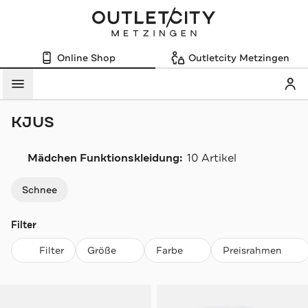
Online Shop
Outletcity Metzingen
Mein
Menü
KJUS
Mädchen Funktionskleidung:
10 Artikel
Navigation überspringen
Schnee
Filter
Filter
Größe
Farbe
Preisrahmen