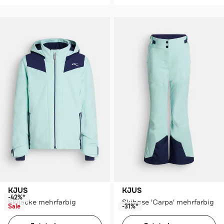
KJUS
KJUS
-42%*
Skijacke mehrfarbig
Skihose 'Carpa' mehrfarbig
Sale
-31%*