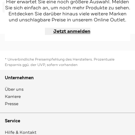
KJUS
KJUS
Hier erwartet Sie eine noch größere Auswahl. Melden
-50%*
Skijacke mehrfarbig
Skihose 'Briar' zweifarbig
Sie sich einfach an, um noch mehr Produkte zu sehen.
Sale
-34%*
Entdecken Sie darüber hinaus viele weitere Marken
und unschlagbare Preise in unserem Online Outlet.
Jetzt shoppen
Jetzt shoppen
Jetzt anmelden
* Unverbindliche Preisempfehlung des Herstellers. Prozentuale
Ersparnis ggü. der UVP, sofern vorhanden
Unternehmen
Über uns
Karriere
Presse
Service
Hilfe & Kontakt