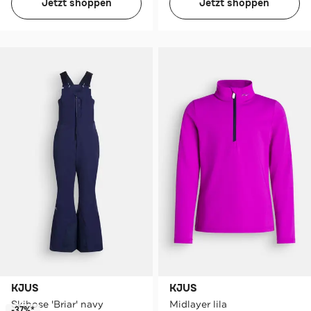
Jetzt shoppen
Jetzt shoppen
KJUS
KJUS
Skihose 'Briar' navy
Midlayer lila
-37%*