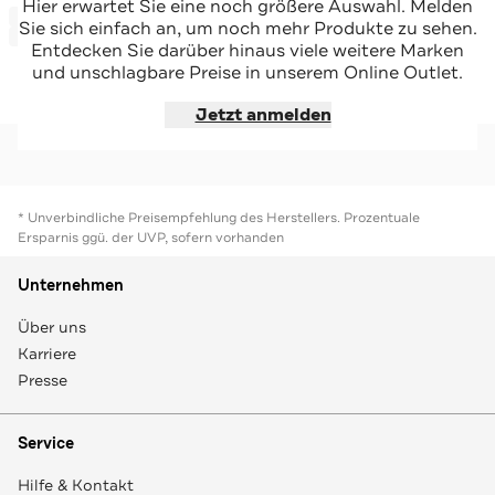
COLMAR
COLMAR
Hier erwartet Sie eine noch größere Auswahl. Melden
-55%*
-55%*
Sweatpants schwarz
Sweatshorts creme
Sie sich einfach an, um noch mehr Produkte zu sehen.
Sale
Sale
Entdecken Sie darüber hinaus viele weitere Marken
und unschlagbare Preise in unserem Online Outlet.
Jetzt shoppen
Jetzt shoppen
Jetzt anmelden
* Unverbindliche Preisempfehlung des Herstellers. Prozentuale
Ersparnis ggü. der UVP, sofern vorhanden
Unternehmen
Über uns
Karriere
Presse
Service
Hilfe & Kontakt