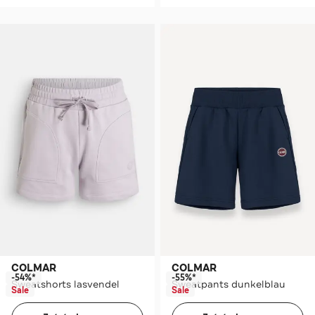
COLMAR
COLMAR
-54%*
-55%*
Sweatshorts lasvendel
Sweatpants dunkelblau
Sale
Sale