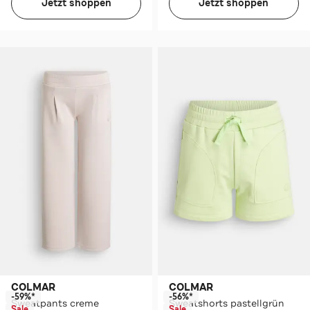
Jetzt shoppen
Jetzt shoppen
COLMAR
COLMAR
-59%*
-56%*
Sweatpants creme
Sweatshorts pastellgrün
Sale
Sale