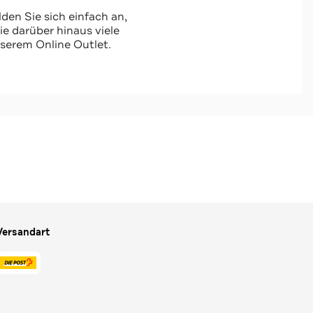
Mütze 'Junior' ecru
den Sie sich einfach an,
-31%*
 darüber hinaus viele
serem Online Outlet.
Jetzt shoppen
Versandart