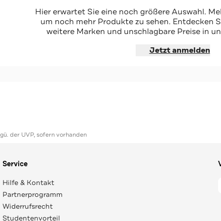
blau
Mütze 'Junior' schwarz
Hier erwartet Sie eine noch größere Auswahl. Mel
-37%*
um noch mehr Produkte zu sehen. Entdecken Sie
weitere Marken und unschlagbare Preise in un
hoppen
Jetzt shoppen
Jetzt anmelden
ggü. der UVP, sofern vorhanden
Service
Hilfe & Kontakt
Partnerprogramm
Widerrufsrecht
Studentenvorteil