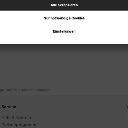
ggü. der UVP, sofern vorhanden
Service
Hilfe & Kontakt
Partnerprogramm