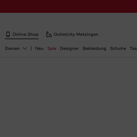
Online Shop
Outletcity Metzingen
Damen
Neu
Sale
Designer
Bekleidung
Schuhe
Ta
Abteilung ändern, ausgewählt: