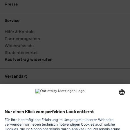
Presse
Service
Hilfe & Kontakt
Partnerprogramm
Widerrufsrecht
Studentenvorteil
Kaufvertrag widerrufen
Versandart
Zahlungsarten