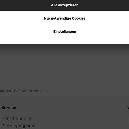
ggü. der UVP, sofern vorhanden
Service
Hilfe & Kontakt
Partnerprogramm