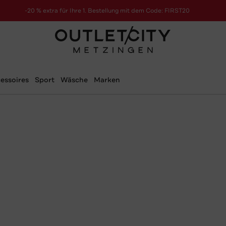
-20 % extra für Ihre 1. Bestellung mit dem Code: FIRST20
essoires
Sport
Wäsche
Marken