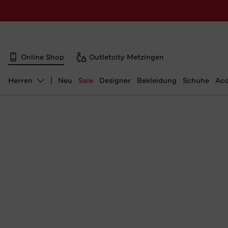
Online Shop
Outletcity Metzingen
Herren
Neu
Sale
Designer
Bekleidung
Schuhe
Acc
Abteilung ändern, ausgewählt: