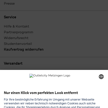
Presse
Service
Hilfe & Kontakt
Partnerprogramm
Widerrufsrecht
Studentenvorteil
Kaufvertrag widerrufen
Versandart
Zahlungsarten