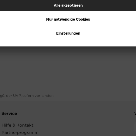
ggü. der UVP, sofern vorhanden
Service
Hilfe & Kontakt
Partnerprogramm