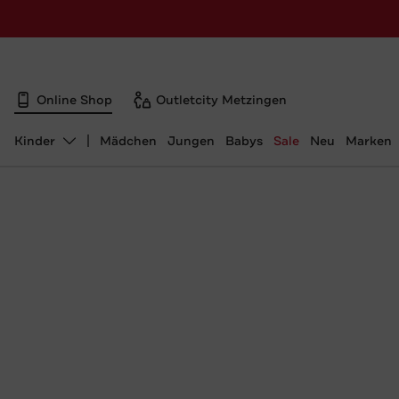
Online Shop
Outletcity Metzingen
Kinder
Mädchen
Jungen
Babys
Sale
Neu
Marken
Abteilung ändern, ausgewählt: