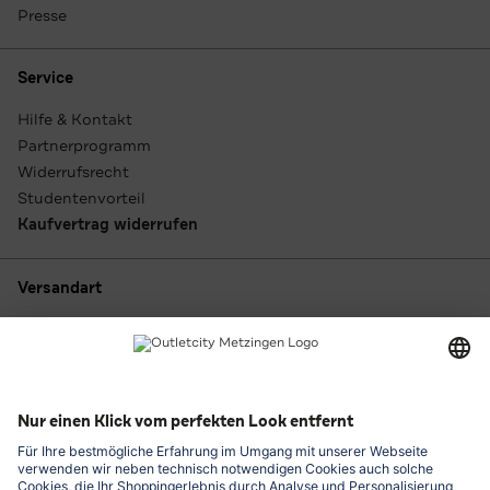
Presse
Service
Hilfe & Kontakt
Partnerprogramm
Widerrufsrecht
Studentenvorteil
Kaufvertrag widerrufen
Versandart
Zahlungsarten