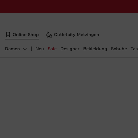
Online Shop
Outletcity Metzingen
Damen
Neu
Sale
Designer
Bekleidung
Schuhe
Ta
Abteilung ändern, ausgewählt: