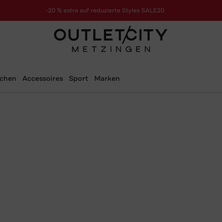
-20 % extra auf reduzierte Styles SALE20
zur Aktion
schen
Accessoires
Sport
Marken