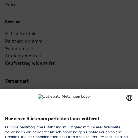
Presse
Service
Hilfe & Kontakt
Partnerprogramm
Widerrufsrecht
Studentenvorteil
Kaufvertrag widerrufen
Versandart
Zahlungsarten