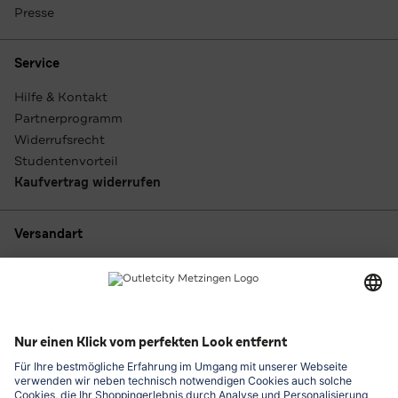
Presse
Service
Hilfe & Kontakt
Partnerprogramm
Widerrufsrecht
Studentenvorteil
Kaufvertrag widerrufen
Versandart
Zahlungsarten