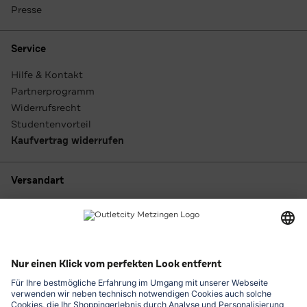
Presse
Service
Hilfe & Kontakt
Partnerprogramm
Widerrufsrecht
Studentenvorteil
Kaufvertrag widerrufen
Versandart
Zahlungsarten