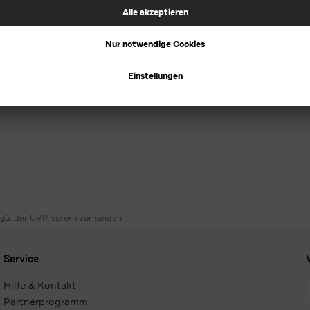
ggü. der UVP, sofern vorhanden
Service
Hilfe & Kontakt
Partnerprogramm