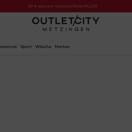
-20 % extra auf reduzierte Styles SALE20
zur Aktion
essoires
Sport
Wäsche
Marken