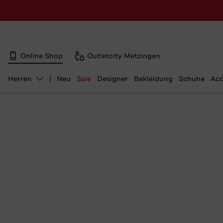
Online Shop
Outletcity Metzingen
Herren
Neu
Sale
Designer
Bekleidung
Schuhe
Acc
Abteilung ändern, ausgewählt: