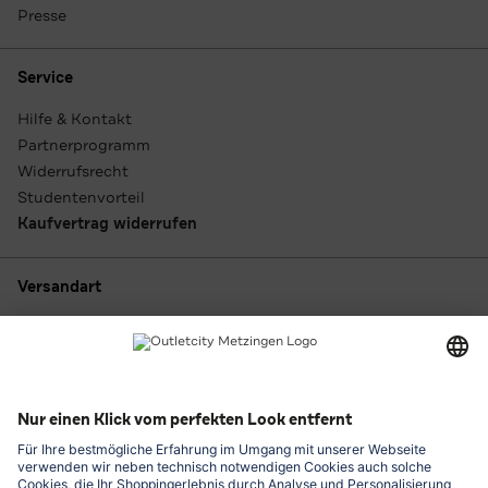
Presse
Service
Hilfe & Kontakt
Partnerprogramm
Widerrufsrecht
Studentenvorteil
Kaufvertrag widerrufen
Versandart
Zahlungsarten